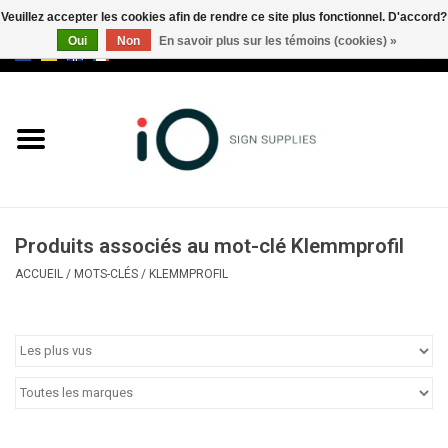
Veuillez accepter les cookies afin de rendre ce site plus fonctionnel. D'accord?
Oui
Non
En savoir plus sur les témoins (cookies) »
0 Articles - €0,00
Tous les produits
Marques
Nouveautés
Produits associés au mot-clé Klemmprofil
Appelez-nous au +32 3 353 67
ACCUEIL
/
MOTS-CLÉS
/
KLEMMPROFIL
63