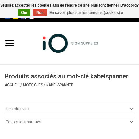
Veuillez accepter les cookies afin de rendre ce site plus fonctionnel. D'accord?
Oui
Non
En savoir plus sur les témoins (cookies) »
0 Articles - €0,00
Tous les produits
Marques
Nouveautés
Produits associés au mot-clé kabelspanner
Appelez-nous au +32 3 353 67
ACCUEIL
/
MOTS-CLÉS
/
KABELSPANNER
63