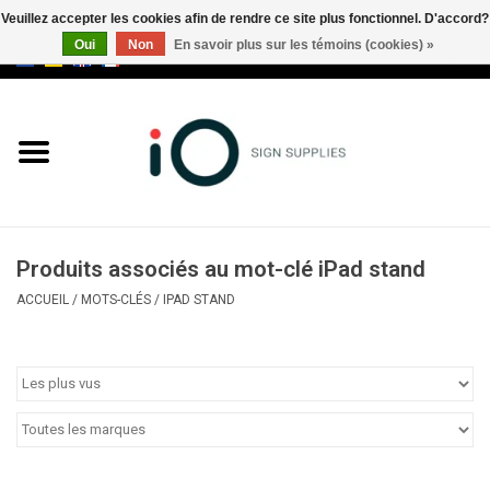
Veuillez accepter les cookies afin de rendre ce site plus fonctionnel. D'accord?
Oui
Non
En savoir plus sur les témoins (cookies) »
0 Articles - €0,00
Tous les produits
Marques
Nouveautés
Produits associés au mot-clé iPad stand
Appelez-nous au +32 3 353 67
ACCUEIL
/
MOTS-CLÉS
/
IPAD STAND
63