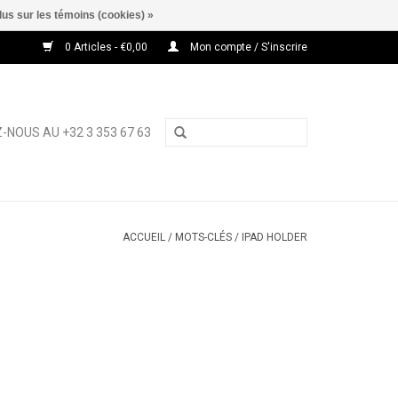
lus sur les témoins (cookies) »
0 Articles - €0,00
Mon compte / S'inscrire
-NOUS AU +32 3 353 67 63
ACCUEIL
/
MOTS-CLÉS
/
IPAD HOLDER