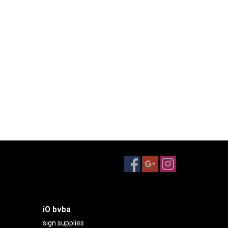
iO bvba
sign supplies