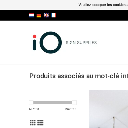
Veuillez accepter les cookies 
Produits associés au mot-clé i
Fly Style Forte suppor
pour tige
AJOUTER AU PA
Min: €
0
Max: €
55