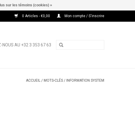
lus sur les témoins (cookies) »
0 Articles - €0,00
Mon compte / S'inscrire
-NOUS AU +32 3 353 67 63
ACCUEIL
/
MOTS-CLÉS
/
INFORMATION SYSTEM