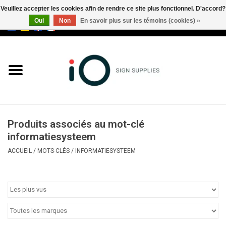
Veuillez accepter les cookies afin de rendre ce site plus fonctionnel. D'accord?
Oui
Non
En savoir plus sur les témoins (cookies) »
0 Articles - €0,00
Tous les produits
Marques
Nouveautés
Produits associés au mot-clé
Appelez-nous au +32 3 353 67
informatiesysteem
63
ACCUEIL
/
MOTS-CLÉS
/
INFORMATIESYSTEEM