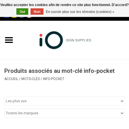
Veuillez accepter les cookies afin de rendre ce site plus fonctionnel. D'accord?
Oui
Non
En savoir plus sur les témoins (cookies) »
0 Articles - €0,00
Tous les produits
Marques
Nouveautés
Produits associés au mot-clé info-pocket
Appelez-nous au +32 3 353 67
ACCUEIL
/
MOTS-CLÉS
/
INFO-POCKET
63