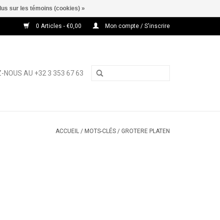
lus sur les témoins (cookies) »
0 Articles - €0,00
Mon compte / S'inscrire
-NOUS AU +32 3 353 67 63
ACCUEIL
/
MOTS-CLÉS
/
GROTERE PLATEN