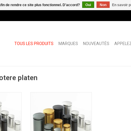
afin de rendre ce site plus fonctionnel. D'accord?
Oui
Non
En savoir p
TOUS LES PRODUITS
MARQUES
NOUVEAUTÉS
APPELEZ
otere platen
30
Fisso Mix alu 18/18
AJOUTER AU PANIER