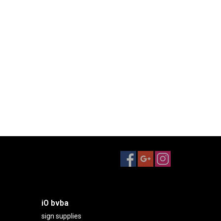
iO bvba
sign supplies