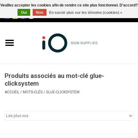
Veuillez accepter les cookies afin de rendre ce site plus fonctionnel. D'accord?
Oui
Non
En savoir plus sur les témoins (cookies) »
0 Articles - €0,00
Tous les produits
Marques
Nouveautés
Produits associés au mot-clé glue-
Appelez-nous au +32 3 353 67
clicksystem
63
ACCUEIL
/
MOTS-CLÉS
/
GLUE-CLICKSYSTEM