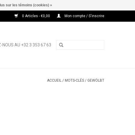
lus sur les témoins (cookies) »
0 Articles - €0,00
Mon compte / S'inscrire
-NOUS AU +32 3 353 67 63
ACCUEIL
/
MOTS-CLÉS
/
GEWÖLBT