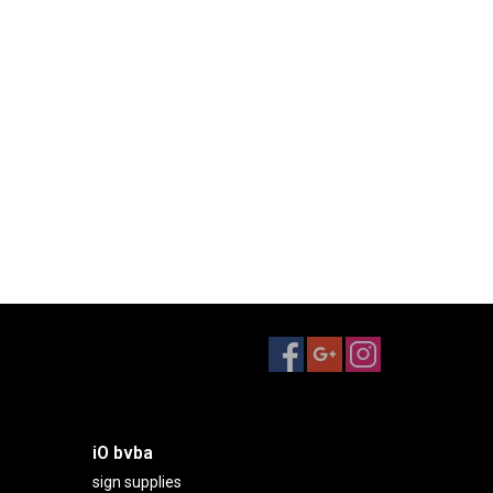
iO bvba
sign supplies