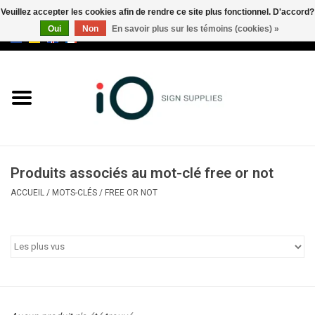
Veuillez accepter les cookies afin de rendre ce site plus fonctionnel. D'accord?
Oui
Non
En savoir plus sur les témoins (cookies) »
0 Articles - €0,00
Tous les produits
Marques
Nouveautés
Produits associés au mot-clé free or not
Appelez-nous au +32 3 353 67
ACCUEIL
/
MOTS-CLÉS
/
FREE OR NOT
63