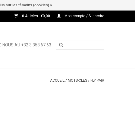
lus sur les témoins (cookies) »
0 Articles - €0,00
Mon compte / S'inscrire
-NOUS AU +32 3 353 67 63
ACCUEIL
/
MOTS-CLÉS
/
FLY PAIR