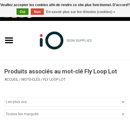
Veuillez accepter les cookies afin de rendre ce site plus fonctionnel. D'accord?
Oui
Non
En savoir plus sur les témoins (cookies) »
0 Articles - €0,00
Tous les produits
Marques
Nouveautés
Produits associés au mot-clé Fly Loop Lot
Appelez-nous au +32 3 353 67
ACCUEIL
/
MOTS-CLÉS
/
FLY LOOP LOT
63