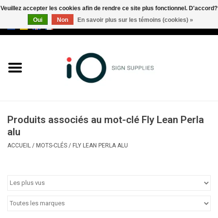
Veuillez accepter les cookies afin de rendre ce site plus fonctionnel. D'accord?
Oui
Non
En savoir plus sur les témoins (cookies) »
0 Articles - €0,00
Tous les produits
Marques
Nouveautés
Produits associés au mot-clé Fly Lean Perla
Appelez-nous au +32 3 353 67
alu
63
ACCUEIL
/
MOTS-CLÉS
/
FLY LEAN PERLA ALU