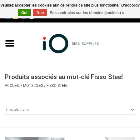
Veuillez accepter les cookies afin de rendre ce site plus fonctionnel. D'accord?
Oui
Non
En savoir plus sur les témoins (cookies) »
0 Articles - €0,00
Tous les produits
Marques
Nouveautés
Produits associés au mot-clé Fisso Steel
Appelez-nous au +32 3 353 67
ACCUEIL
/
MOTS-CLÉS
/
FISSO STEEL
63