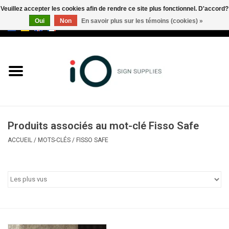
Veuillez accepter les cookies afin de rendre ce site plus fonctionnel. D'accord?
Oui
Non
En savoir plus sur les témoins (cookies) »
0 Articles - €0,00
Tous les produits
Marques
Nouveautés
Produits associés au mot-clé Fisso Safe
Appelez-nous au +32 3 353 67
ACCUEIL
/
MOTS-CLÉS
/
FISSO SAFE
63