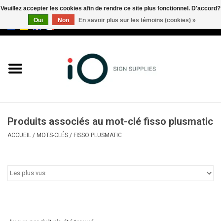
Veuillez accepter les cookies afin de rendre ce site plus fonctionnel. D'accord?
Oui
Non
En savoir plus sur les témoins (cookies) »
0 Articles - €0,00
Tous les produits
Marques
Nouveautés
Produits associés au mot-clé fisso plusmatic
Appelez-nous au +32 3 353 67
ACCUEIL
/
MOTS-CLÉS
/
FISSO PLUSMATIC
63