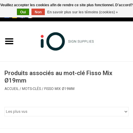
Veuillez accepter les cookies afin de rendre ce site plus fonctionnel. D'accord?
Oui
Non
En savoir plus sur les témoins (cookies) »
0 Articles - €0,00
Tous les produits
Marques
Nouveautés
Produits associés au mot-clé Fisso Mix
Appelez-nous au +32 3 353 67
Ø19mm
63
ACCUEIL
/
MOTS-CLÉS
/
FISSO MIX Ø19MM