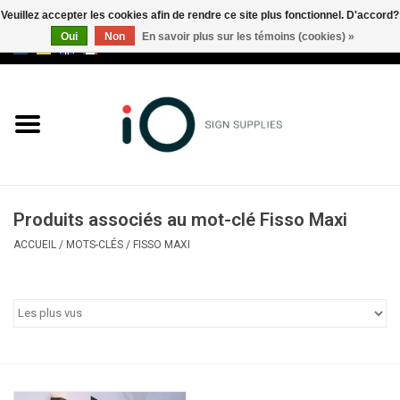
Veuillez accepter les cookies afin de rendre ce site plus fonctionnel. D'accord?
Oui
Non
En savoir plus sur les témoins (cookies) »
0 Articles - €0,00
Tous les produits
Marques
Nouveautés
Produits associés au mot-clé Fisso Maxi
Appelez-nous au +32 3 353 67
ACCUEIL
/
MOTS-CLÉS
/
FISSO MAXI
63