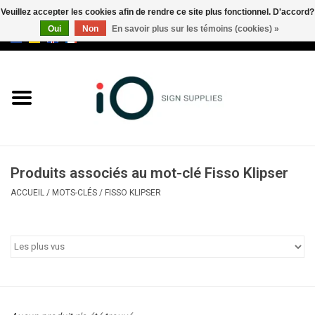
Veuillez accepter les cookies afin de rendre ce site plus fonctionnel. D'accord?
Oui
Non
En savoir plus sur les témoins (cookies) »
0 Articles - €0,00
Tous les produits
Marques
Nouveautés
Produits associés au mot-clé Fisso Klipser
Appelez-nous au +32 3 353 67
ACCUEIL
/
MOTS-CLÉS
/
FISSO KLIPSER
63