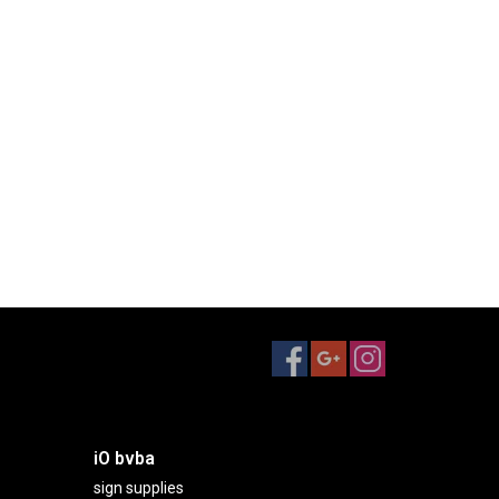
iO bvba
sign supplies