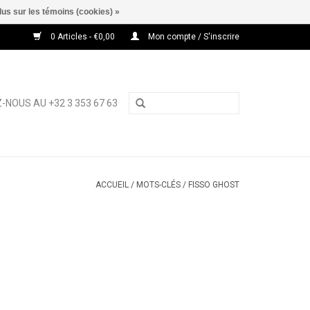
lus sur les témoins (cookies) »
0 Articles - €0,00
Mon compte / S'inscrire
-NOUS AU +32 3 353 67 63
ACCUEIL
/
MOTS-CLÉS
/
FISSO GHOST