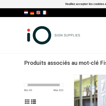
Veuillez accepter les cookies 
Produits associés au mot-clé F
Fisso Ghost entretois
AJOUTER AU PA
Min: €
0
Max: €
20