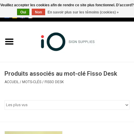
Veuillez accepter les cookies afin de rendre ce site plus fonctionnel. D'accord?
Oui
Non
En savoir plus sur les témoins (cookies) »
0 Articles - €0,00
Tous les produits
Marques
Nouveautés
Produits associés au mot-clé Fisso Desk
Appelez-nous au +32 3 353 67
ACCUEIL
/
MOTS-CLÉS
/
FISSO DESK
63