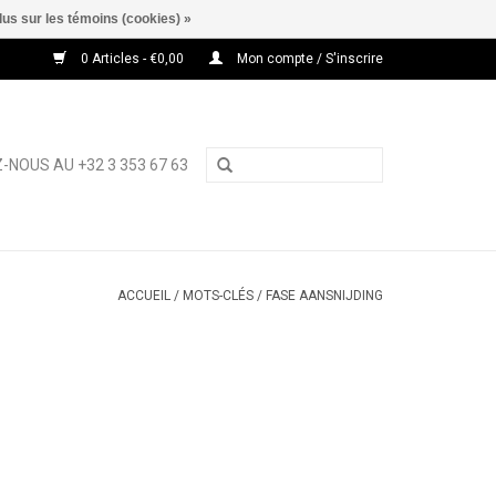
lus sur les témoins (cookies) »
0 Articles - €0,00
Mon compte / S'inscrire
-NOUS AU +32 3 353 67 63
ACCUEIL
/
MOTS-CLÉS
/
FASE AANSNIJDING