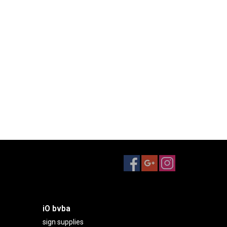
iO bvba
sign supplies