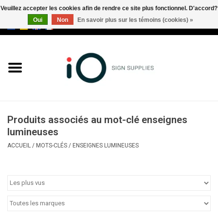
Veuillez accepter les cookies afin de rendre ce site plus fonctionnel. D'accord?
Oui
Non
En savoir plus sur les témoins (cookies) »
0 Articles - €0,00
Tous les produits
Marques
Nouveautés
Produits associés au mot-clé enseignes
Appelez-nous au +32 3 353 67
lumineuses
63
ACCUEIL
/
MOTS-CLÉS
/
ENSEIGNES LUMINEUSES