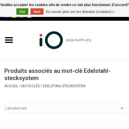
Veuillez accepter les cookies afin de rendre ce site plus fonctionnel. D'accord?
Oui
Non
En savoir plus sur les témoins (cookies) »
0 Articles - €0,00
Tous les produits
Marques
Nouveautés
Produits associés au mot-clé Edelstahl-
Appelez-nous au +32 3 353 67
stecksystem
63
ACCUEIL
/
MOTS-CLÉS
/
EDELSTAHL-STECKSYSTEM