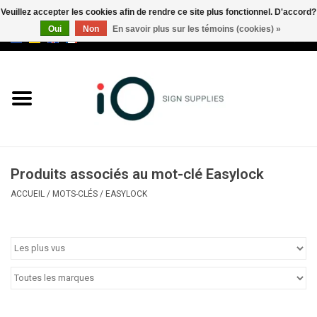
Veuillez accepter les cookies afin de rendre ce site plus fonctionnel. D'accord?
Oui
Non
En savoir plus sur les témoins (cookies) »
0 Articles - €0,00
Tous les produits
Marques
Nouveautés
Produits associés au mot-clé Easylock
Appelez-nous au +32 3 353 67
ACCUEIL
/
MOTS-CLÉS
/
EASYLOCK
63