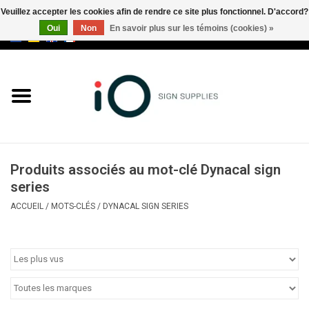
Veuillez accepter les cookies afin de rendre ce site plus fonctionnel. D'accord?
Oui
Non
En savoir plus sur les témoins (cookies) »
0 Articles - €0,00
Tous les produits
Marques
Nouveautés
Produits associés au mot-clé Dynacal sign
Appelez-nous au +32 3 353 67
series
63
ACCUEIL
/
MOTS-CLÉS
/
DYNACAL SIGN SERIES