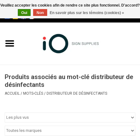
Veuillez accepter les cookies afin de rendre ce site plus fonctionnel. D'accord?
Oui
Non
En savoir plus sur les témoins (cookies) »
0 Articles - €0,00
Tous les produits
Marques
Nouveautés
Produits associés au mot-clé distributeur de
Appelez-nous au +32 3 353 67
désinfectants
63
ACCUEIL
/
MOTS-CLÉS
/
DISTRIBUTEUR DE DÉSINFECTANTS