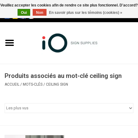
Veuillez accepter les cookies afin de rendre ce site plus fonctionnel. D'accord?
Oui
Non
En savoir plus sur les témoins (cookies) »
0 Articles - €0,00
Tous les produits
Marques
Nouveautés
Produits associés au mot-clé ceiling sign
Appelez-nous au +32 3 353 67
ACCUEIL
/
MOTS-CLÉS
/
CEILING SIGN
63