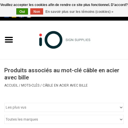
Veuillez accepter les cookies afin de rendre ce site plus fonctionnel. D'accord?
Oui
Non
En savoir plus sur les témoins (cookies) »
0 Articles - €0,00
Tous les produits
Marques
Nouveautés
Produits associés au mot-clé câble en acier
Appelez-nous au +32 3 353 67
avec bille
63
ACCUEIL
/
MOTS-CLÉS
/
CÂBLE EN ACIER AVEC BILLE