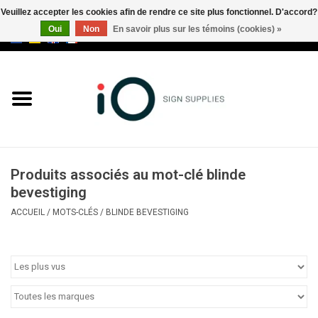
Veuillez accepter les cookies afin de rendre ce site plus fonctionnel. D'accord?
Oui
Non
En savoir plus sur les témoins (cookies) »
0 Articles - €0,00
Tous les produits
Marques
Nouveautés
Produits associés au mot-clé blinde
Appelez-nous au +32 3 353 67
bevestiging
63
ACCUEIL
/
MOTS-CLÉS
/
BLINDE BEVESTIGING