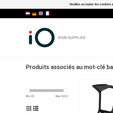
Veuillez accepter les cookies 
Produits associés au mot-clé ba
Miura stool tab
AJOUTER AU PA
Min: €
0
Max: €
250