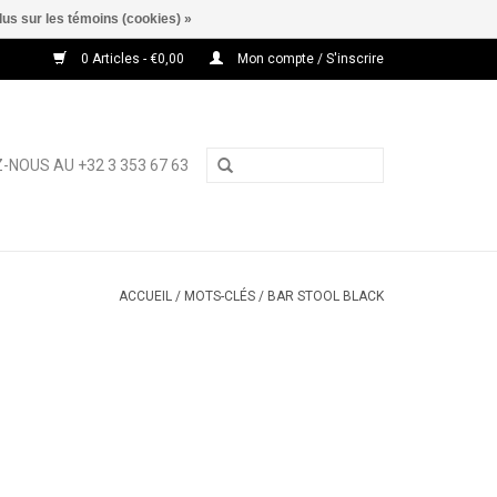
lus sur les témoins (cookies) »
0 Articles - €0,00
Mon compte / S'inscrire
-NOUS AU +32 3 353 67 63
ACCUEIL
/
MOTS-CLÉS
/
BAR STOOL BLACK