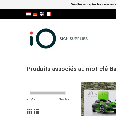
Veuillez accepter les cookies 
Produits associés au mot-clé 
Angelframe profil, cadr
grand forma
AJOUTER AU PA
Min: €
0
Max: €
30