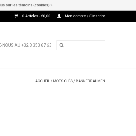
lus sur les témoins (cookies) »
0 Articles - €0,00
Mon compte / S'inscrire
-NOUS AU +32 3 353 67 63
ACCUEIL
/
MOTS-CLÉS
/
BANNERRAHMEN