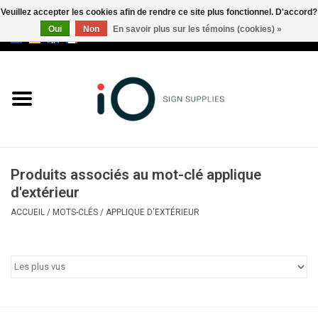
Veuillez accepter les cookies afin de rendre ce site plus fonctionnel. D'accord?
Oui
Non
En savoir plus sur les témoins (cookies) »
0 Articles - €0,00
Tous les produits
Marques
Nouveautés
Produits associés au mot-clé applique
Appelez-nous au +32 3 353 67
d'extérieur
63
ACCUEIL
/
MOTS-CLÉS
/
APPLIQUE D'EXTÉRIEUR