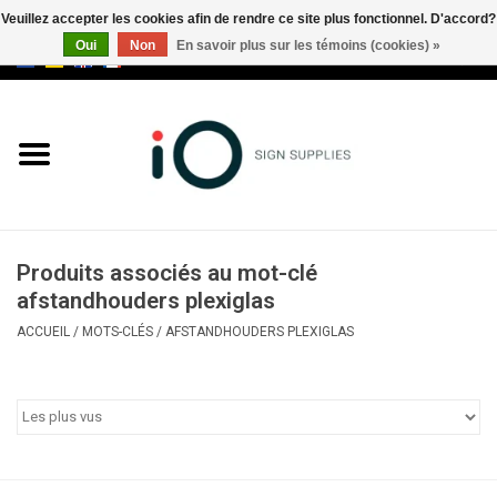
Veuillez accepter les cookies afin de rendre ce site plus fonctionnel. D'accord?
Oui
Non
En savoir plus sur les témoins (cookies) »
0 Articles - €0,00
Tous les produits
Marques
Nouveautés
Produits associés au mot-clé
Appelez-nous au +32 3 353 67
afstandhouders plexiglas
63
ACCUEIL
/
MOTS-CLÉS
/
AFSTANDHOUDERS PLEXIGLAS