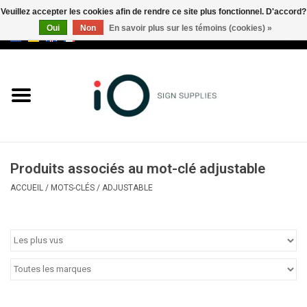
Veuillez accepter les cookies afin de rendre ce site plus fonctionnel. D'accord?
Oui
Non
En savoir plus sur les témoins (cookies) »
0 Articles - €0,00
Tous les produits
Marques
Nouveautés
Produits associés au mot-clé adjustable
Appelez-nous au +32 3 353 67
ACCUEIL
/
MOTS-CLÉS
/
ADJUSTABLE
63