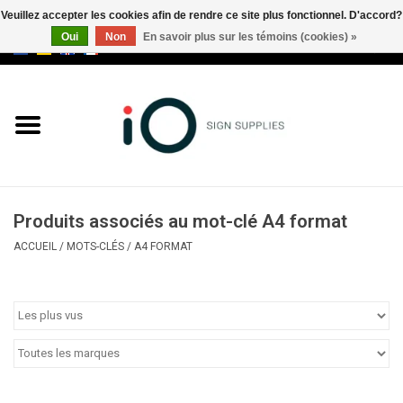
Veuillez accepter les cookies afin de rendre ce site plus fonctionnel. D'accord?
Oui
Non
En savoir plus sur les témoins (cookies) »
0 Articles - €0,00
Tous les produits
Marques
Nouveautés
Produits associés au mot-clé A4 format
Appelez-nous au +32 3 353 67
ACCUEIL
/
MOTS-CLÉS
/
A4 FORMAT
63