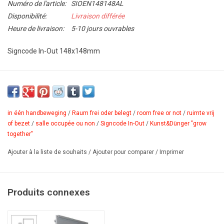
Numéro de l'article:
SIOEN148148AL
Disponibilité:
Livraison différée
Heure de livraison:
5-10 jours ouvrables
Signcode In-Out 148x148mm
Clarté en un coup d’œil, information immédiate, pour savoir si une
salle est occupée ou non ?… Cela est possible avec Signcode in-
out! Déplacez simplement le panneau de couverture avec la main
et en un instant tout le monde est informé. Signcode in-out est
in één handbeweging
/
Raum frei oder belegt
/
room free or not
/
ruimte vrij
of bezet
/
salle occupée ou non
/
Signcode In-Out
/
Kunst&Dünger "grow
disponible comme articles standards en 3 langues, mais il est
together"
possible de réaliser d'autres motifs sur demande. Contactez-nous
pour plus d'information.
Ajouter à la liste de souhaits
/
Ajouter pour comparer
/
Imprimer
PDF
Produits connexes