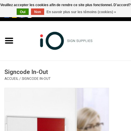
Veuillez accepter les cookies afin de rendre ce site plus fonctionnel. D'accord?
Oui
Non
En savoir plus sur les témoins (cookies) »
0 Articles - €0,00
Tous les produits
Marques
Nouveautés
Signcode In-Out
Appelez-nous au +32 3 353 67
ACCUEIL
/
SIGNCODE IN-OUT
63