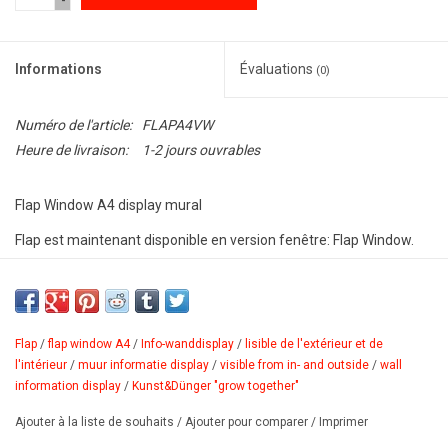
-
Informations
Évaluations
(0)
Numéro de l'article:
FLAPA4VW
Heure de livraison:
1-2 jours ouvrables
Flap Window A4 display mural
Flap est maintenant disponible en version fenêtre: Flap Window.
Super pour les rondes d'inspection quotidiennes, pour l'hygiène, la
température (HACCP), les soins et la sécurité. Cadre à rabat
double avec ruban adhésif double face. Grâce à la fenêtre, vous
pouvez écrire directement sur votre plan de contrôle.
Flap
/
flap window A4
/
Info-wanddisplay
/
lisible de l'extérieur et de
> montage simple et rapide avec autocollant double face
l'intérieur
/
muur informatie display
/
visible from in- and outside
/
wall
information display
/
Kunst&Dünger "grow together"
> utiliser des surfaces lisses et transparentes
> polycarbonate moulé
Ajouter à la liste de souhaits
/
Ajouter pour comparer
/
Imprimer
> DIN A4