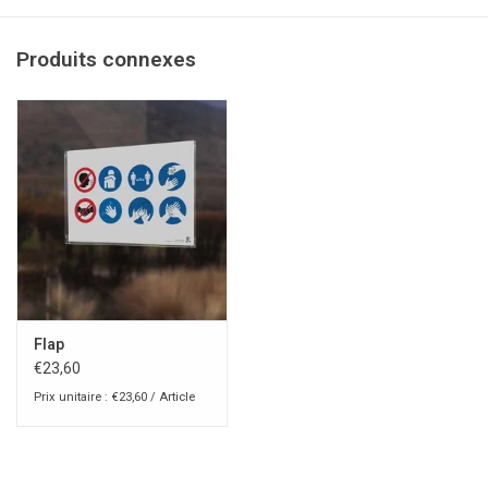
> horizontal et vertical
> résistant aux rayures
Produits connexes
> Résistance aux UV
Flap
€23,60
Prix unitaire : €23,60 / Article