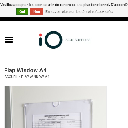
Veuillez accepter les cookies afin de rendre ce site plus fonctionnel. D'accord?
Oui
Non
En savoir plus sur les témoins (cookies) »
0 Articles - €0,00
Tous les produits
Marques
Nouveautés
Flap Window A4
Appelez-nous au +32 3 353 67
ACCUEIL
/
FLAP WINDOW A4
63