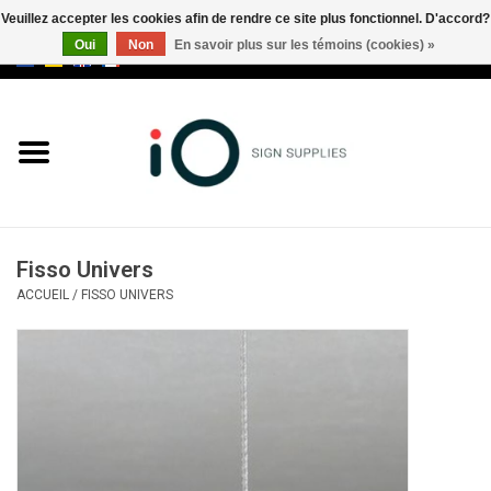
Veuillez accepter les cookies afin de rendre ce site plus fonctionnel. D'accord?
Oui
Non
En savoir plus sur les témoins (cookies) »
0 Articles - €0,00
Tous les produits
Marques
Nouveautés
Fisso Univers
Appelez-nous au +32 3 353 67
ACCUEIL
/
FISSO UNIVERS
63