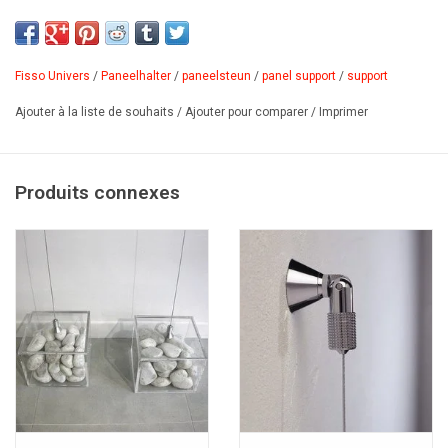
chaîne ou fil de nylon. La fixation du panneau et du câble se fait
par des vis sans tête. Fixation: support de panneaux pour câble,
système à vis. Matériau: laiton galvanisé. Épaisseur max. de
Fisso Univers
/
Paneelhalter
/
paneelsteun
/
panel support
/
support
panneau: 8mm. Diamètre max. du câble: Ø1,8mm.
Ajouter à la liste de souhaits
/
Ajouter pour comparer
/
Imprimer
PDF
Produits connexes