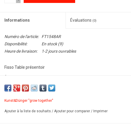
-
Informations
Évaluations
(0)
Numéro de l'article:
FT1548AR
Disponibilité:
En stock
(9)
Heure de livraison:
1-2 jours ouvrables
Fisso Table présentoir
Élégant présentoir de table et comptoir. Solution pratique et
esthétique pour une présentation stable de panneaux, cadres
photographiques ou cartes de visite. Épaisseur max. de panneau:
8mm.
Kunst&Dünger "grow together"
Matériau: laiton galvanisé.
Ajouter à la liste de souhaits
/
Ajouter pour comparer
/
Imprimer
PDF