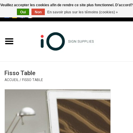
Veuillez accepter les cookies afin de rendre ce site plus fonctionnel. D'accord?
Oui
Non
En savoir plus sur les témoins (cookies) »
0 Articles - €0,00
Tous les produits
Marques
Nouveautés
Fisso Table
Appelez-nous au +32 3 353 67
ACCUEIL
/
FISSO TABLE
63