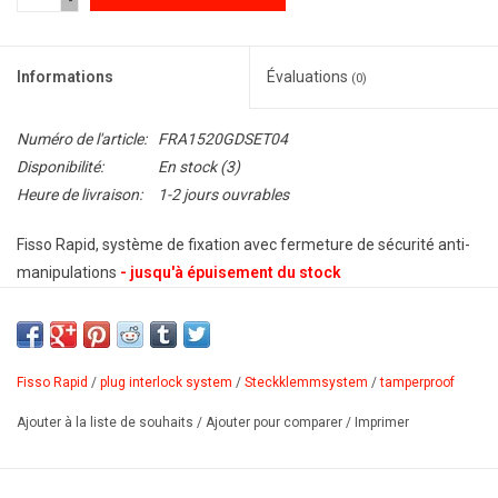
-
Informations
Évaluations
(0)
Numéro de l'article:
FRA1520GDSET04
Disponibilité:
En stock
(3)
Heure de livraison:
1-2 jours ouvrables
Fisso Rapid, système de fixation avec fermeture de sécurité anti-
manipulations
- jusqu'à épuisement du stock
Système révolutionnaire de fixation à encliqueter, avec fermeture
de sécurité anti-manipulations. Grâce au design spécial, seules
quelques rotations de la vis sans tête suffisent pour que le support
Fisso Rapid
/
plug interlock system
/
Steckklemmsystem
/
tamperproof
se déploie dans la cosse et soit fixé de manière sûre. Rondelles
Ajouter à la liste de souhaits
/
Ajouter pour comparer
/
Imprimer
élastiques pour un bon appui. Métal de moulage sous pression
galvanisé.
Distance au mur: 23mm, épaisseur max. du panneau: 12mm,