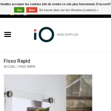
Veuillez accepter les cookies afin de rendre ce site plus fonctionnel. D'accord?
Oui
Non
En savoir plus sur les témoins (cookies) »
0 Articles - €0,00
Tous les produits
Marques
Nouveautés
Fisso Rapid
Appelez-nous au +32 3 353 67
ACCUEIL
/
FISSO RAPID
63