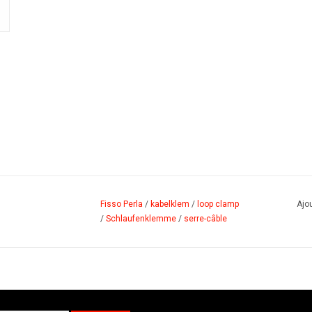
Fisso Perla
/
kabelklem
/
loop clamp
Ajou
/
Schlaufenklemme
/
serre-câble