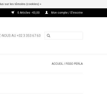
lus sur les témoins (cookies) »
0 Articles - €0,00
Mon compte / S'inscrire
-NOUS AU +32 3 353 67 63
ACCUEIL
/
FISSO PERLA