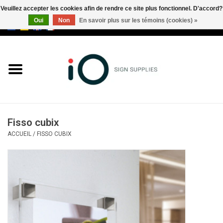
Veuillez accepter les cookies afin de rendre ce site plus fonctionnel. D'accord?
Oui
Non
En savoir plus sur les témoins (cookies) »
0 Articles - €0,00
Tous les produits
Marques
Nouveautés
Fisso cubix
Appelez-nous au +32 3 353 67
ACCUEIL
/
FISSO CUBIX
63