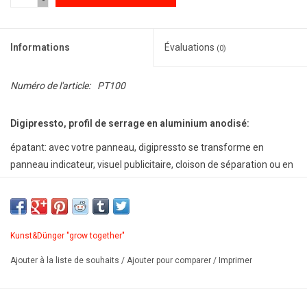
-
Informations
Évaluations
(0)
Numéro de l'article:
PT100
Digipressto, profil de serrage en aluminium anodisé:
épatant: avec votre panneau, digipressto se transforme en
panneau indicateur, visuel publicitaire, cloison de séparation ou en
élément décoratif pour l'intérieur ou l'extérieur. Les matériaux les
plus divers peuvent y être serrés.
Profil de serrage en aluminium anodisé, avec protection
antidérapante et vis moletée.
Kunst&Dünger "grow together"
Fiche produit
Ajouter à la liste de souhaits
/
Ajouter pour comparer
/
Imprimer