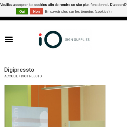
Veuillez accepter les cookies afin de rendre ce site plus fonctionnel. D'accord?
Oui
Non
En savoir plus sur les témoins (cookies) »
0 Articles - €0,00
Tous les produits
Marques
Nouveautés
Digipressto
Appelez-nous au +32 3 353 67
ACCUEIL
/
DIGIPRESSTO
63