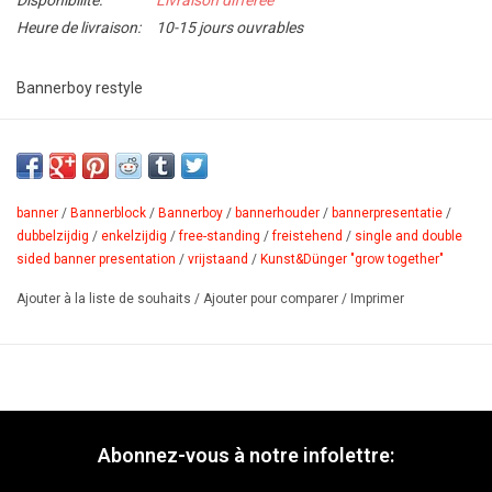
Disponibilité:
Livraison différée
Heure de livraison:
10-15 jours ouvrables
Bannerboy restyle
Présentoir Bannerboy avec profil de serrage Bannerblock pour la
présentation monoface et double face de vos impressions
digitales. Monter simplement le visuel dans le profil de serrage
Bannerblock et fixer le tout par clipsage à la structure Bannerboy.
banner
/
Bannerblock
/
Bannerboy
/
bannerhouder
/
bannerpresentatie
/
Pour la présentation double face, il suffit de commander un
dubbelzijdig
/
enkelzijdig
/
free-standing
/
freistehend
/
single and double
sided banner presentation
/
vrijstaand
/
Kunst&Dünger "grow together"
ultérieur set de profils Bannerblock de la longueur désirée. Le set
Bannerboy est livré avec une pratique sacoche de transport, utile
Ajouter à la liste de souhaits
/
Ajouter pour comparer
/
Imprimer
aussi pour le stockage du présentoir.
PDF
Abonnez-vous à notre infolettre: