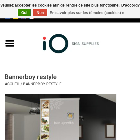
Veuillez accepter les cookies afin de rendre ce site plus fonctionnel. D'accord?
Oui
Non
En savoir plus sur les témoins (cookies) »
0 Articles - €0,00
Tous les produits
Marques
Nouveautés
Bannerboy restyle
Appelez-nous au +32 3 353 67
ACCUEIL
/
BANNERBOY RESTYLE
63