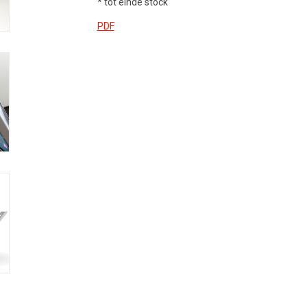
* tot einde stock
PDF