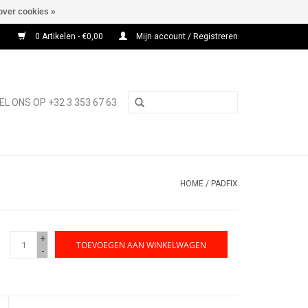
over cookies »
0 Artikelen - €0,00
Mijn account / Registreren
EL ONS OP +32 3 353 67 63
HOME
/
PADFIX
+
TOEVOEGEN AAN WINKELWAGEN
-