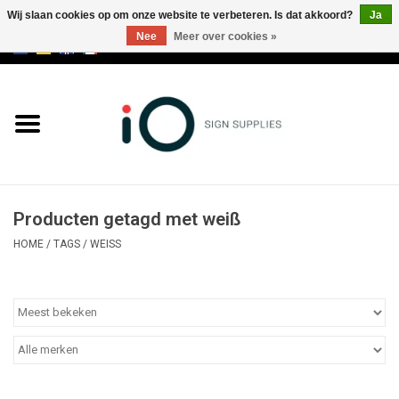
Wij slaan cookies op om onze website te verbeteren. Is dat akkoord?
Ja
Nee
Meer over cookies »
0 Artikelen - €0,00
Alle producten
Merken
NIEUWS
Producten getagd met weiß
Bel ons op +32 3 353 67 63
HOME
/
TAGS
/
WEISS