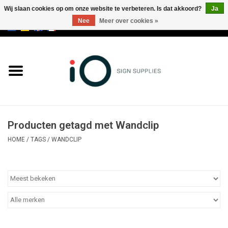
Wij slaan cookies op om onze website te verbeteren. Is dat akkoord?
Ja
Nee
Meer over cookies »
0 Artikelen - €0,00
Alle producten
Merken
NIEUWS
Producten getagd met Wandclip
Bel ons op +32 3 353 67 63
HOME
/
TAGS
/
WANDCLIP