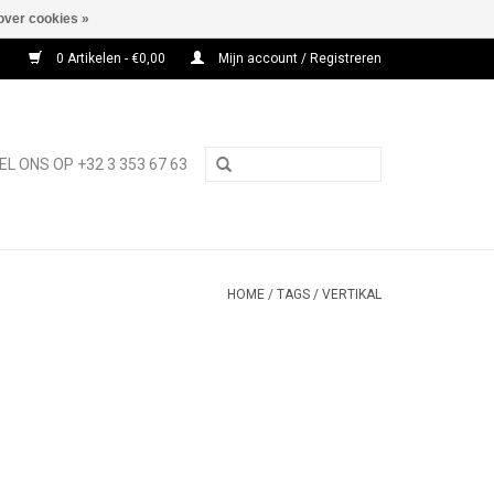
over cookies »
0 Artikelen - €0,00
Mijn account / Registreren
EL ONS OP +32 3 353 67 63
HOME
/
TAGS
/
VERTIKAL